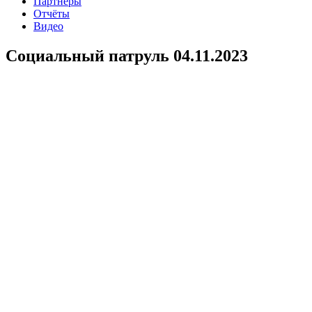
Партнеры
Отчёты
Видео
Социальный патруль 04.11.2023
В очередной раз состоялся рейд по городу, с целью оказания
помощи людям, попавшим в сложную жизненную ситуацию.
Социальный патруль проходил в районе площадь Восстания,
(улицы 1905 года, Потерянная). Волонтеры АНО ЦСП
Феникс проводили информационно-консультационную
работу, вели опрос-анкетирование, участникам проекта
предлагались аптечные, гигиенические, продуктовые наборы,
одноразовые медицинские маски и антисептики.