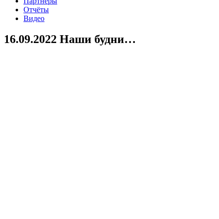
Партнеры
Отчёты
Видео
16.09.2022 Наши будни…
Давненько мы вам не показывали наших пушистиков…
Самое благоприятное время, летне-осенний рацион наших
пушистых друзей очень богат. И зеленая травка, и различные
овощи. Благодаря нашим подопечным, которые так тепло и
ответственно заботятся о них, пушистики растут здоровыми.