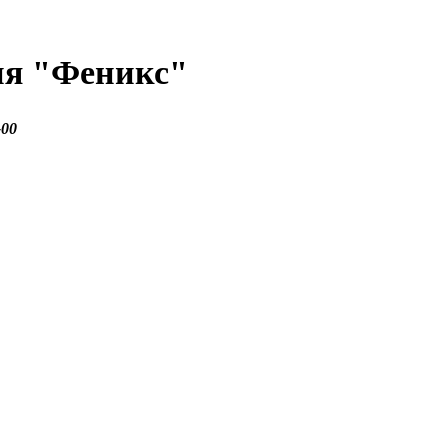
ия
"Феникс"
-00