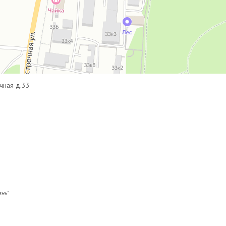
00 : 8-922-242-30-00
Поддержать проект
чная д.33
l.com
знь"