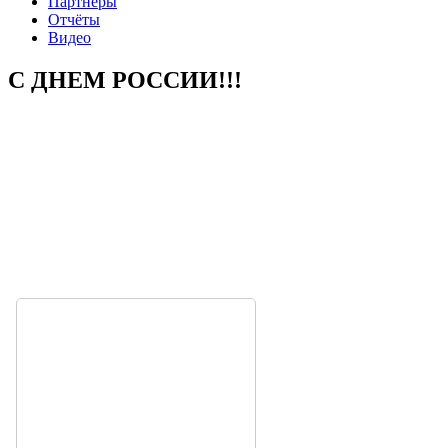
Партнеры
Отчёты
Видео
С ДНЕМ РОССИИ!!!
Поздравляем Всех с Днем РОССИИ!!!
Мы живем в великой стране и гордимся ее многовековой
историей, победами и достижениями наших предков. Этот
праздник символ национального единения и общей
ответственности за настоящее и будущее нашей Родины. В
этот праздничный день желаем Всем крепкого здоровья,
профессиональных достижений и успехов на благо нашей
Родины.