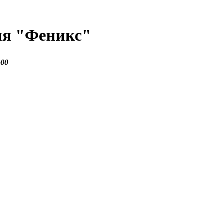
ия
"Феникс"
-00