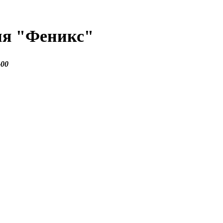
ия
"Феникс"
-00