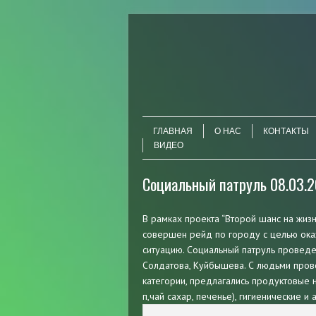
Читать далее
Меню
ГЛАВНАЯ
О НАС
КОНТАКТЫ
ВИДЕО
Социальный патруль 08.03.
В рамках проекта “Второй шанс на жиз
совершен рейд по городу с целью ок
ситуацию. Социальный патруль провед
Солдатова, Куйбышева. С людьми пров
категории, предлагались продуктовые 
п,чай сахар, печенье), гигиенические и