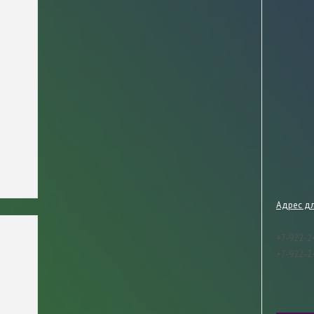
Адрес д
+7-922-2
+7-922-2