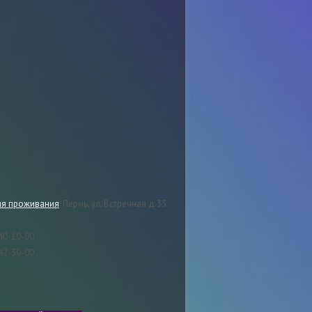
ля проживания
:
Пермь, ул.
Встречная д.33
40-10-00
42-30-00