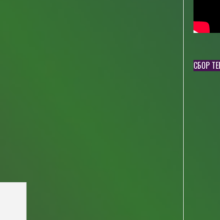
СБОР Т