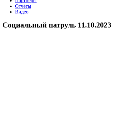
Партнеры
Отчёты
Видео
Социальный патруль 11.10.2023
В рамках проекта “Второй шанс на жизнь”, при поддержке
Фонда Президентских грантов состоялся рейд по городу с
целью оказания помощи людям, без определенного места
жительства и попавших в трудную жизненную ситуацию.
Социальный патруль проходил в Ордженикидзевском районе
(улицы Черняховского, Цимлянская, Делегатская).Волонтеры
АНО ЦСП Феникс провели опрос-анкетирование по оценке
реабилитации бездомности, консультационно-
информационную работу, людям предлагались аптечные,
гигиенические, продуктовые наборы, антисептики и
одноразовые медицинские маски, одежда по сезону.