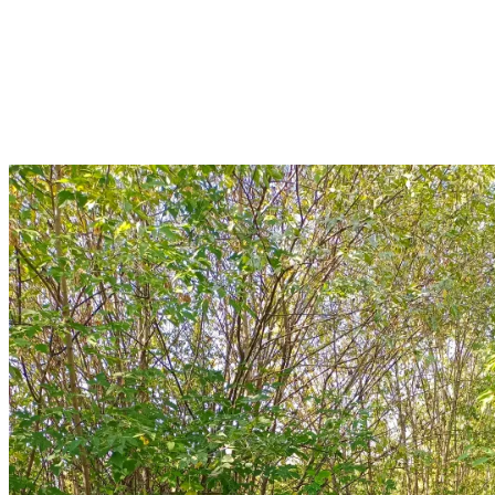
жизненную ситуацию. Социальный патруль проходил (улицы
Потерянная, площадь Восстания, 1905 года). С участниками
проекта провелась информационная работа о ходе проекта,
опрос-анкетирование по оценке бездомности, волонтеры
АНО Феникс предлагали аптечные, гигиенические,
продуктовые наборы, при необходимости оказывалась первая
доврачебная медицинская помощь, одежда по сезону.