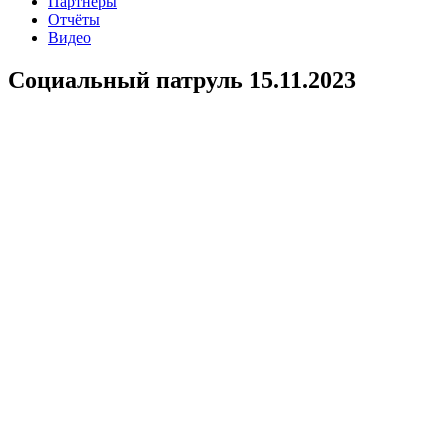
Партнеры
Отчёты
Видео
Социальный патруль 15.11.2023
В очередной раз волонтеры АНО ЦСП Феникс провели
социальный патруль (улицы Смирнова, Славянова,
Восстания) с целью оказания помощи людям, без
определенного места жительства и попавших в сложную
жизненную ситуацию. С людьми проведен опрос-
анкетирование по оценке реабилитации бездомности и
информационно-консультационная работа о ходе реализации
проекта “Второй шанс на жизнь” и деятельности АНО ЦСП
Феникс в целом. Участникам проекта предложены аптечные,
гигиенические наборы, одноразовые медицинские маски и
антисептики,, одежда по сезону.