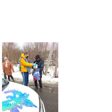
мероприятие, по местам скопления людей, попавших в
трудную жизненную ситуацию. Социальный патруль
проходил по м-ну Запруд, площадь Восстания, улица 1905
года. Волонтеры АНО ЦСП Феникс проводили с людьми
информационную работу, опрос по реабилитации граждан,
без определенного места жительства. В рамках проекта людям
предлагались гигиенические, аптечные, продуктовые наборы,
горячий чай, средства индивидуальной защиты (медицинские
маски, антисептики).