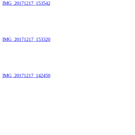
IMG_20171217_153542
IMG_20171217_153320
IMG_20171217_142450
Сейчас в комнате у Юли новые, светлые обои, она осталась
очень довольна проделанной нами работой, а что может быть
приятней, чем услышать добрые, искренние слова
благодарности, увидеть от счастья горящие глаза Юли.
Хочется желать этой маме, чтобы ничто не разлучало ее с
сыном!!!
Для любого ребенка самое важное в жизни, чтобы мама всегда