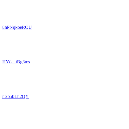
8hPNqkoeRQU
HYda_tBg3ms
r-xb5bLh2QY