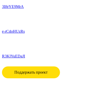
3IftrYE9MrA
e-rCdoHUzRs
R3KlYuEDaJI
Поддержать проект