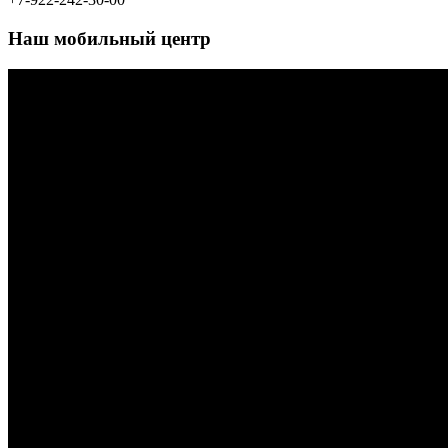
Адрес для проживания
:
Пермь, ул.
Встречная д.33
+7-922-240-10-00
+7-922-242-30-00
Наш мобильный центр