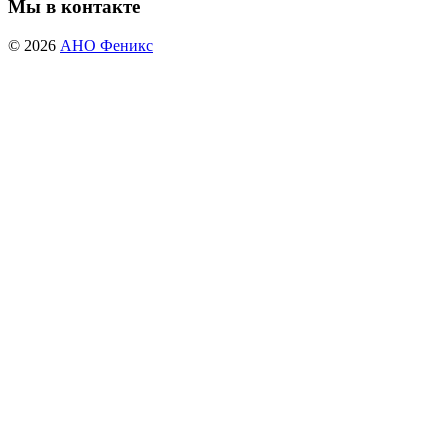
Автономная некоммерческая организация
занимается помощью людям
"Феникс"
попавшим в трудную
ситуацию,
жизненную
людям освободившимся из мест лишения
свободы, людям без постоянного места
жительства а так-же лицам страдающим
алкогольной и наркотической
зависимостью.
Мы в контакте
© 2026
АНО Феникс