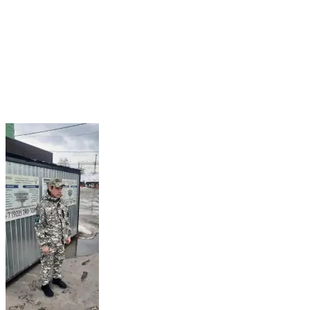
Сообщаем, на территории ж/д вокзала Пермь 2
функционирует круглосуточный информационно-
консультационный центр. Круглосуточно, 24/7, посменно
дежурят волонтеры АНО ЦСП Феникс. Люди, попавшие в
сложную жизненную ситуацию могут в любое время
обратиться к волонтерам, где их проинформируют о ходе
проекта “Второй шанс”, при поддержке Фонда Президентских
грантов и деятельности АНО ЦСП Феникс, предложат
продуктовые, гигиенические, аптечные наборы, медицинские
одноразовые маски, антисептики и горячий чай.