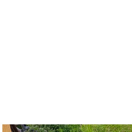
Хотим поделиться с вами нашими маленькими, но очень приятн
ликовать… Совсем скоро на нашем столе будут вкусные овощны