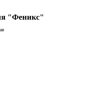
ия
"Феникс"
-00