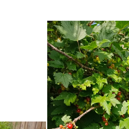
ыми для нас достижениями. Погода нас радует, соответственно 
е салаты, сладкие ягоды и цветы. Настоящее ощущение домашне