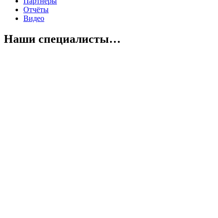
Партнеры
Отчёты
Видео
Наши специалисты…
Завершается работа наших специалистов за 2 период. Сегодня
с подопечными работала работник по социальной работе
Лилия Рафаиловна.