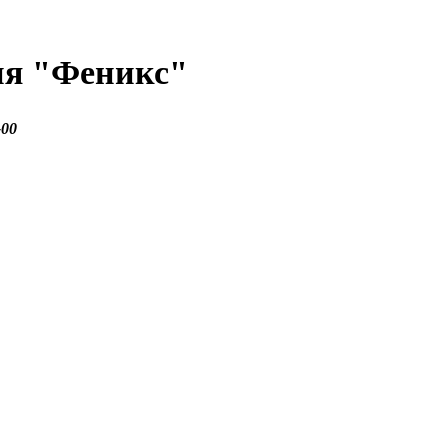
ия
"Феникс"
-00