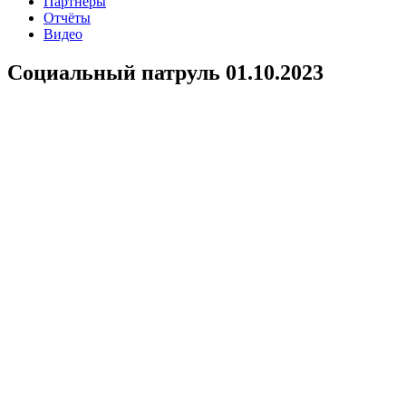
Партнеры
Отчёты
Видео
Социальный патруль 01.10.2023
Волонтеры АНО ЦСП Феникс продолжают нести свой долг,
творить добро… В рамках проекта “Второй шанс на жизнь”,
при поддержке Фонда Президентских грантов проведен рейд
по местам скопления людей. без определенного места
жительства и попавших в трудную жизненную ситуацию.
Социальный патруль проходил в Ордженикидзевском районе
(улицы Верхнеудинская, Молдавская, Уссурийская). С
участниками проекта проводилась информационная работа о
ходе проекта “Второй шанс на жизнь” и деятельности АНО
ЦСП Феникс, велся опрос-анкетирование, предлагались
аптечные, гигиенические, продуктовые наборы.