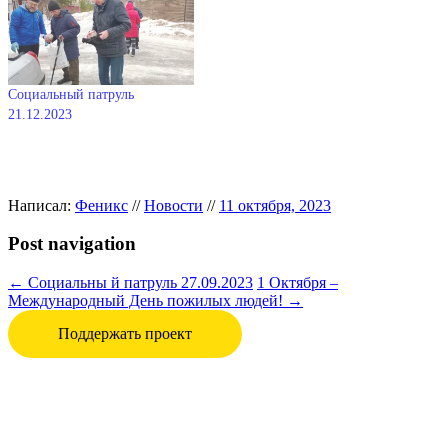
Социальный патруль
21.12.2023
29.12.2023
В "Новости"
Написал:
Феникс
//
Новости
//
11 октября, 2023
Post navigation
←
Социальны й патруль 27.09.2023
1 Октября –
Международный День пожилых людей!
→
Поддержать проект