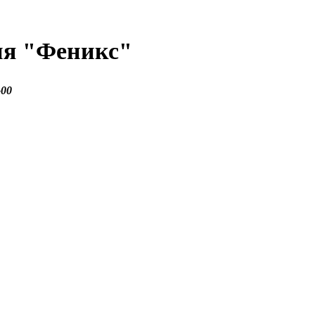
ия
"Феникс"
-00