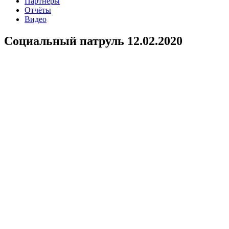
Партнеры
Отчёты
Видео
Социальный патруль 12.02.2020
В дневное время, волонтеры АНО Феникс вновь спешат
творить добрые дела. В рамках проекта “Второй шанс на
жизнь”, при поддержке Фонда Президентских грантов
проведен социальный рейд по городу. Людям попавшим в
трудную жизненную ситуацию и людям, без определенного
места жительства было предложено горячее питание и теплые
вещи.