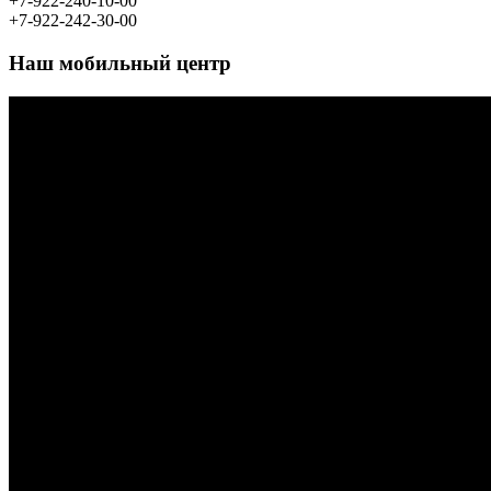
Адрес для проживания
:
Пермь, ул.
Встречная д.33
+7-922-240-10-00