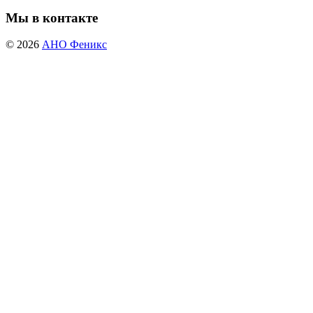
Контакты
Круглосуточная консультация: 8-922-240-10-00 : 8-922-242-
30-00
Почта:
ano.feniks2016@gmail.com
О нас
Автономная некоммерческая организация
занимается помощью людям
"Феникс"
попавшим в трудную
ситуацию,
жизненную
людям освободившимся из мест лишения
свободы, людям без постоянного места
жительства а так-же лицам страдающим
алкогольной и наркотической
зависимостью.