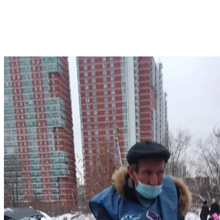
местам скопления людей, без определенного места жительства
и попавших в трудную жизненную ситуацию. Социальный
патруль проходил в районе Центрального рынка и
Автовокзала. Волонтеры АНО Феникс раздавали
гигиенические наборы, одноразовые медицинские маски,
предлагали горячее питание, теплую одежду.