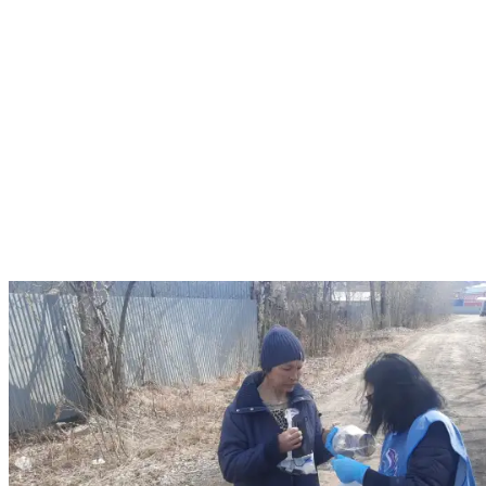
рамках проекта “Второй шанс на жизнь”, при поддержке
Фонда Президентских грантов с людьми проводилась
информационная работа, люди интересовались как
происходит процесс участия в проекте, какие услуги они
могут получить. Участникам проекта предлагались наборы
(гигиенические,аптечные, продуктовые), одноразовые
медицинские маски, горячий чай. Девушки Ирина и
Елизавета пожелали принять участие в проекте, т.к по разным
причинам остались без жилья и средств к существованию. По
прибытию В АНО ЦСП Феникс, в сопровождении
волонтеров девушки зачислены на временное проживание, где
в рамках проекта получат бесплатные консультации
специалистов (психолог, работник по социальной работе,
юрист).