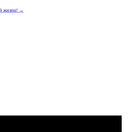
ой жизни!
→