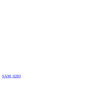
В выходной день наши ребята, в рамках проекта “Второй шанс
Куйбышева, Героев Хасана, Пункт обогрева в районе Централь
SAM_0283