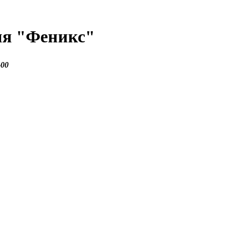
ия
"Феникс"
-00