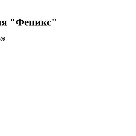
ия
"Феникс"
-00